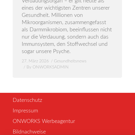
Verdauungsorgan – er gilt heute als
eines der wichtigsten Zentren unserer
Gesundheit. Millionen von
Mikroorganismen, zusammengefasst
als Darmmikrobiom, beeinflussen nicht
nur die Verdauung, sondern auch das
Immunsystem, den Stoffwechsel und
sogar unsere Psyche.
27. März 2026
Gesundheitsnews
By
ONWORKSADMIN
Datenschutz
Impressum
ONWORKS Werbeagentur
Bildnachweise