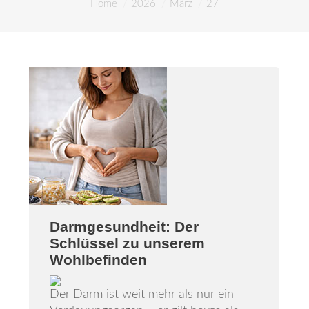
You are here:
Home
2026
März
27
Unser Service
Aktuelles
Gesundheitsnews
Notdienst
Ärztehaus
Jobs
Darmgesundheit: Der
Über uns
Schlüssel zu unserem
Wohlbefinden
Kontakt
Der Darm ist weit mehr als nur ein