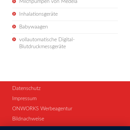
Milchpumpen von Medela
Inhalationsgeräte
Babywaagen
vollautomatische Digital-
Blutdruckmessgeräte
Datenschutz
Impressum
ONWORKS Werbeagentur
Bildnachweise