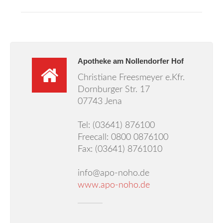
Unser Service
Aktuelles
Gesundheitsnews
Apotheke am Nollendorfer Hof
Christiane Freesmeyer e.Kfr.
Notdienst
Dornburger Str. 17
07743 Jena
Ärztehaus
Tel: (03641) 876100
Freecall: 0800 0876100
Jobs
Fax: (03641) 8761010
Über uns
info@apo-noho.de
www.apo-noho.de
Kontakt