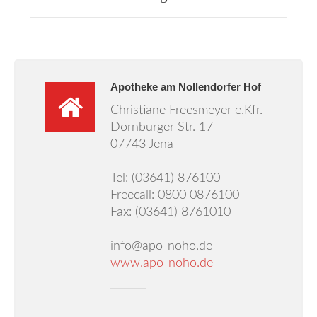
Unser Service
Aktuelles
Gesundheitsnews
Apotheke am Nollendorfer Hof
Christiane Freesmeyer e.Kfr.
Notdienst
Dornburger Str. 17
07743 Jena
Ärztehaus
Tel: (03641) 876100
Freecall: 0800 0876100
Jobs
Fax: (03641) 8761010
Über uns
info@apo-noho.de
www.apo-noho.de
Kontakt