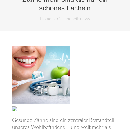
Unser Service
schönes Lächeln
You are here:
Aktuelles
Home
Gesundheitsnews
Gesundheitsnews
Notdienst
Ärztehaus
Jobs
Über uns
Kontakt
Gesunde Zähne sind ein zentraler Bestandteil
unseres Wohlbefindens – und weit mehr als