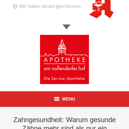
Wir haben derzeit geschlossen.
MENU
Startseite
Zahngesundheit: Warum gesunde
Zähne mehr sind als nur ein