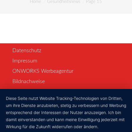
You are here:
Home
Gesundheitsnews
Page 15
Unser Service
Aktuelles
Gesundheitsnews
Datenschutz
Notdienst
Impressum
Ärztehaus
ONWORKS Werbeagentur
Bildnachweise
Jobs
Diese Seite nutzt Website Tracking-Technologien von Dritten,
Über uns
um ihre Dienste anzubieten, stetig zu verbessern und Werbung
entsprechend der Interessen der Nutzer anzuzeigen. Ich bin
Kontakt
damit einverstanden und kann meine Einwilligung jederzeit mit
Wirkung für die Zukunft widerrufen oder ändern.