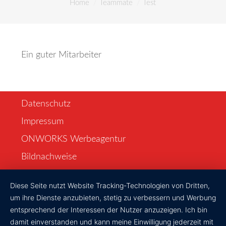
You are here:
Home
Teammate
Test
Unser Service
Aktuelles
Ein guter Mitarbeiter
Gesundheitsnews
Notdienst
Datenschutz
Ärztehaus
Impressum
ONWORKS Werbeagentur
Jobs
Bildnachweise
Über uns
Diese Seite nutzt Website Tracking-Technologien von Dritten,
Kontakt
um ihre Dienste anzubieten, stetig zu verbessern und Werbung
entsprechend der Interessen der Nutzer anzuzeigen. Ich bin
damit einverstanden und kann meine Einwilligung jederzeit mit